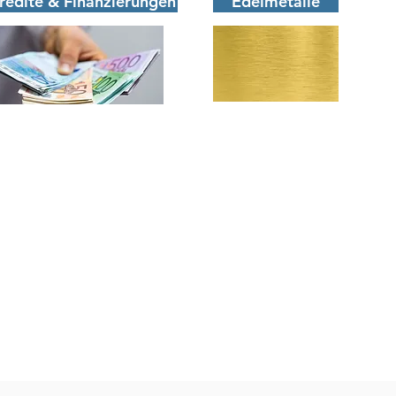
redite & Finanzierungen
Edelmetalle
Erstinformation
©
on:
09492 / 6019193
l:
bernd.meier@finanzhausmeier.de