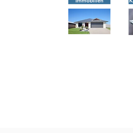
Immobilien
K
Impressum
Datenschutz
Finanzhaus Meier
Finanzhaus Meier
Telef
Wittelsbacherstr. 24
Mai
93155 Hemau