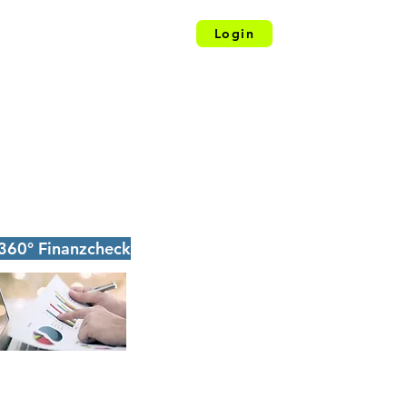
Kontakt
Über mich
Apps
Login
Finanzieren
Profit-Plus
360° Finanzcheck